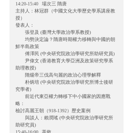
14:20-15:40 場次三 隋唐
主持人：林冠群（中國文化大學歷史學系講座教
授）
發表人：
張登及 (臺灣大學政治學系教授)
均勢決定論？隋唐時期權力移轉與中國的朝
鮮半島政策
傅澤民 (中央研究院政治學研究所助研究員)
尹偉文 (香港教育大學亞洲及政策研究學系
助理教授)
隋煬帝三伐高句麗的政治心理學解釋
朴炳培 (中央研究院政治學研究所博士後研
究學者)
前近代東亞權力轉移下中小國家的因應戰
略：
檢討高麗王朝（918-1392）歷史案例
與談人：賴潤瑤 (中央研究院政治學研究所
助研究員)
15:40-16:00 茶敘