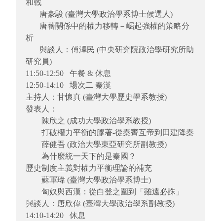
和戰
唐豪駿 (臺灣大學政治學系博士候選人)
唐蕃關係中的權力移轉－崛起強權的策略分
析
與談人：傅澤民 (中央研究院政治學研究所助
研究員)
11:50-12:50 午餐 & 休息
12:50-14:10 場次二 秦漢
主持人：甘懷真 (臺灣大學歷史學系教授)
發表人：
陳欣之 (成功大學政治學系教授)
打破權力平衡的膠著-從秦齊互帝到田建降秦
薛健吾 (政治大學東亞研究所副教授)
為什麼統一天下的是秦國？
歷史制度主義對權力平衡理論的補充
蘇軍瑋 (臺灣大學政治學系博士)
匈奴與西漢：從白登之圍到「雖遠必誅」
與談人：唐欣偉 (臺灣大學政治學系副教授)
14:10-14:20 休息