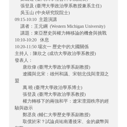
張登及 (臺灣大學政治學系教授兼系主任)
吳玉山 (中央研究院院士)
09:15-10:10 主題演講
講者：王元綱 (Western Michigan University)
講題：東亞歷史與權力轉移論的機會與挑戰
10:10-10:20 休息
10:20-11:50 場次一 歷史中的大國關係
主持人：陳欣之 (成功大學政治學系教授)
發表人：
唐欣偉 (臺灣大學政治學系副教授)
遼國與北宋：雄州和議、宋朝北伐與澶淵之
盟
萬 曉 (臺灣大學政治學系博士)
張登及 (臺灣大學政治學系教授)
權力轉移下的兩強和平：遼宋澶淵秩序的經
驗與啟示
鄭丞良 (輔仁大學歷史學系副教授)
取償於宋？試論貞祐南遷後宋、金的歲幣與