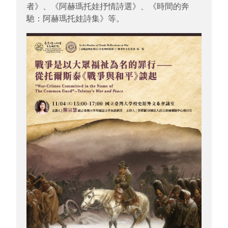
者》、《阿赫瑪托娃抒情詩選》、《時間的奔
馳：阿赫瑪托娃詩集》等。