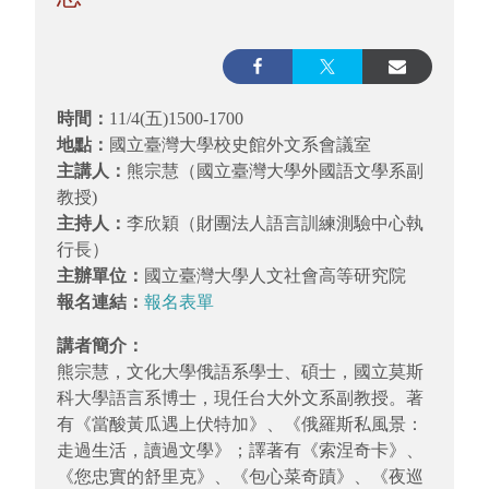
時間：
11/4(五)1500-1700
地點：
國立臺灣大學校史館外文系會議室
主講人：
熊宗慧（國立臺灣大學外國語文學系副
教授)
主持人：
李欣穎（財團法人語言訓練測驗中心執
行長）
主辦單位：
國立臺灣大學人文社會高等研究院
報名連結：
報名表單
講者簡介：
熊宗慧，文化大學俄語系學士、碩士，國立莫斯
科大學語言系博士，現任台大外文系副教授。著
有《當酸黃瓜遇上伏特加》、《俄羅斯私風景：
走過生活，讀過文學》；譯著有《索涅奇卡》、
《您忠實的舒里克》、《包心菜奇蹟》、《夜巡