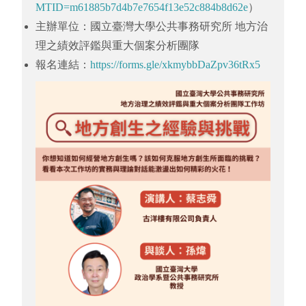
MTID=m61885b7d4b7e7654f13e52c884b8d62e
）
主辦單位：國立臺灣大學公共事務研究所 地方治
理之績效評鑑與重大個案分析團隊
報名連結：
https://forms.gle/xkmybbDaZpv36tRx5