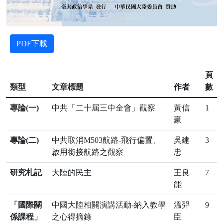
PDF下載
頁
類型
文章標題
作者
數
專論(一)
中共「二十屆三中全會」觀察
黃信
1
豪
專論(二)
中共取消M503航路-飛行偏置、
吳建
3
啟用銜接航路之觀察
忠
研究札記
大陸的民主
王良
7
能
「國際關
中國大陸相關演講活動-納入教學
溫羿
9
係課程」
之心得摘錄
臣