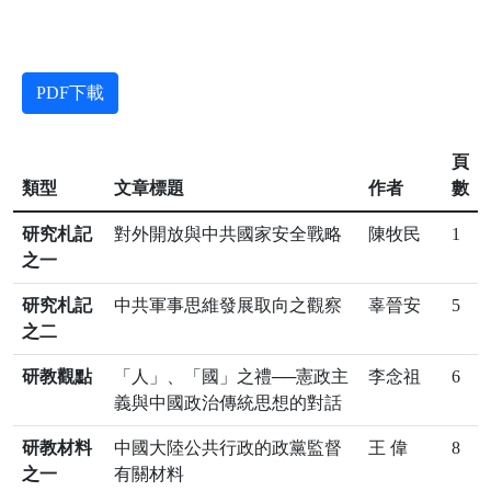
PDF下載
頁
類型
文章標題
作者
數
研究札記
對外開放與中共國家安全戰略
陳牧民
1
之一
研究札記
中共軍事思維發展取向之觀察
辜晉安
5
之二
研教觀點
「人」、「國」之禮──憲政主
李念祖
6
義與中國政治傳統思想的對話
研教材料
中國大陸公共行政的政黨監督
王 偉
8
之一
有關材料