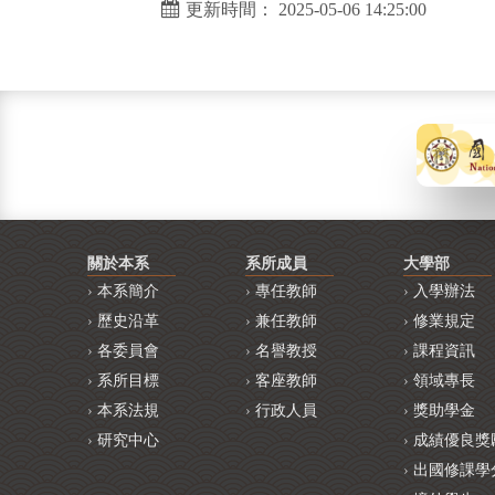
更新時間： 2025-05-06 14:25:00
關於本系
系所成員
大學部
本系簡介
專任教師
入學辦法
歷史沿革
兼任教師
修業規定
各委員會
名譽教授
課程資訊
系所目標
客座教師
領域專長
本系法規
行政人員
獎助學金
研究中心
成績優良獎
出國修課學