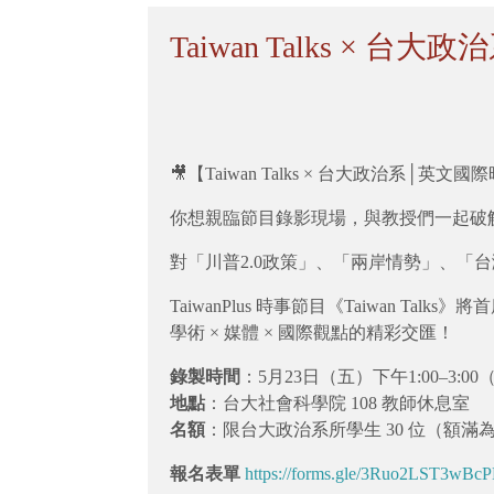
Taiwan Talks ×
🎥【Taiwan Talks × 台大政治系│
你想親臨節目錄影現場，與教授們一起破
對「川普2.0政策」、「兩岸情勢」、「
TaiwanPlus 時事節目《Taiwan
學術 × 媒體 × 國際觀點的精彩交匯！
錄製時間
：5月23日（五）下午1:00–3:0
地點
：台大社會科學院 108 教師休息室
名額
：限台大政治系所學生 30 位（額滿
報名表單
https://forms.gle/3Ruo2LST3wB