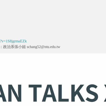
ch?v=1S8jgrmaEZk
治系張小姐 schang52@ntu.edu.tw