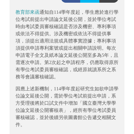
教育部來函
通知自
114
學年度起，
學生應於進行學
位考試前提出申請論文延後公開，
並於學位考試
時由考試委員審核確認是否涉及機密、
專利事項
或依法不得提供。涉及機密或依法不得提供事
項，
須提出適用法規或具體事實證據；
專利事項
須提供申請專利案號或提出相關申請說明。
每次
申請電子全
文及紙本論文延後公開至多為
5
年，且
需逐次申請。第
2
次起之申請
程序，仍應取得原所
有學位考試委員審核確認，或經原就讀系所之系
務等會議審核確認。
因應上述新機制，114學年度起研究生如欲申請學
位論文延後公開，需於學位考試前提出申請，系
方受理後將於口試文件中增加「國立臺灣大學學
位論文延後公開審核表」，經所有學位考試委員
審核確認，並於後續另依圖書館公告遞交相關文
件。