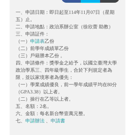
一、申請日期：即日起至114年11月07日（星期
五）止。
二、申請地點：政治系辦公室（徐欣蕾 助教）
三、申請証件：
（一）
申請表
乙份
（二）前學年成績單乙份
（三）戶籍謄本乙份 。
四、申請條件：獎學金之給予，以國立臺灣大學
政治學系三、四年級學生，合於下列規定者為
限，並以家境寒者為優先：
（一）學業成績優良，前一學年成績平均在80分
（GPA3.38）以上者。
（二）操行在乙等以上者。
五、名額：2名。
六、金額：每名新台幣壹萬元整。
七、
申請辦法
、
申請書