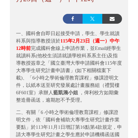
一、國科會自即日起接受申請，學生、學生就讀
科系與指導教授須於
115
年2月23日（週一）中午
12時前
完成國科會線上申請作業，並Email經學生
就讀科系(他校生須請就讀學校科系系主任)及指
導教授簽章之「國立臺灣大學申請國科會115年度
大專學生研究計畫申請書」(如下相關檔案下
載)、「6小時之學術倫理教育課程」修課證明文
件，以紙本送至研究發展處計畫服務組（禮賢樓
6F601室）承辦人
藍凱漪小姐
，俾利校方如期彙
整造冊函送，逾期恕不予受理。
二、有關「6 小時之學術倫理教育課程」修課證
明文件，依「國科會補助大專學生研究計畫作業
要點」於113年11月1日增訂第16點第4款規定，申
請大專學生研究計畫之學生應於申請機構函送國