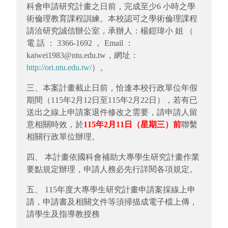
科會申請研究計畫之日前，完成至少6 小時之學
術倫理教育課程訓練。本校認可之學術倫理課程
請洽研究誠信辦公室，承辦人：楊鎧瑋小 姐 （
電 話 ： 3366-1692 ， Email ：
kaiwei1983@ntu.edu.tw，網址：
http://ori.ntu.edu.tw/
）。
三、本案計畫截止日前，恰逢本校行政單位年假
期間（115年2月12日至115年2月22日），若有已
送出之線上申請案退件修改之需要，請申請人留
意相關時效，於
115年2月11日（星期三）前
聯繫
相關行政單位辦理。
四、
本計畫依國科會補助大專學生研究計畫作業
要點規定辦
理，申請人務必先行詳閱各項規定。
五、
115
年度大專學生研究計畫申請案採線上申
請，申請書及
相關文件等須掃描成電子檔上傳，
請學生及指導教授務