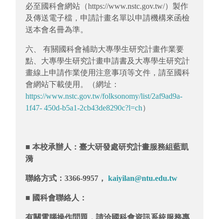
必至國科會網站（
https://www.nstc.gov.tw/
）製作
及傳送
電子檔，申請計畫名單以申請機構來函檢
送本會名冊為
準。
六、
有關國科會補助大專學生研究計畫作業要
點、大專學生
研究計畫申請書及大專學生研究計
畫線上申請作業使用
注意事項等文件，請至國科
會網站下載使用。（網址：
https://www.nstc.gov.tw/folksonomy/list/2af9ad9a-
1f47- 450d-b5a1-2cb43de8290c?l=ch
）
■
本校承辦人：臺大研發處研究計畫服務組藍凱
漪
聯絡方式：3366-9957，
kaiyilan@ntu.edu.tw
■
國科會聯絡人：
有關電腦操作問題，請洽國科會資訊系統服務專