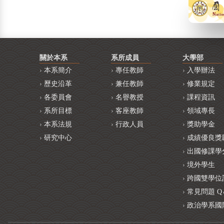
關於本系
系所成員
大學部
本系簡介
專任教師
入學辦法
歷史沿革
兼任教師
修業規定
各委員會
名譽教授
課程資訊
系所目標
客座教師
領域專長
本系法規
行政人員
獎助學金
研究中心
成績優良獎
出國修課學
境外學生
跨國雙學位
常見問題 Q
政治學系國