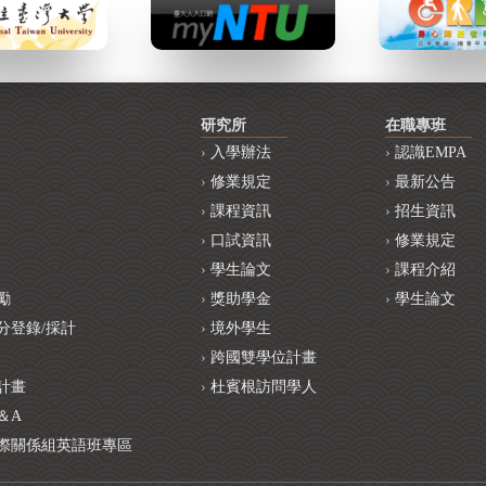
研究所
在職專班
入學辦法
認識EMPA
修業規定
最新公告
課程資訊
招生資訊
口試資訊
修業規定
學生論文
課程介紹
勵
獎助學金
學生論文
分登錄/採計
境外學生
跨國雙學位計畫
計畫
杜賓根訪問學人
＆A
際關係組英語班專區