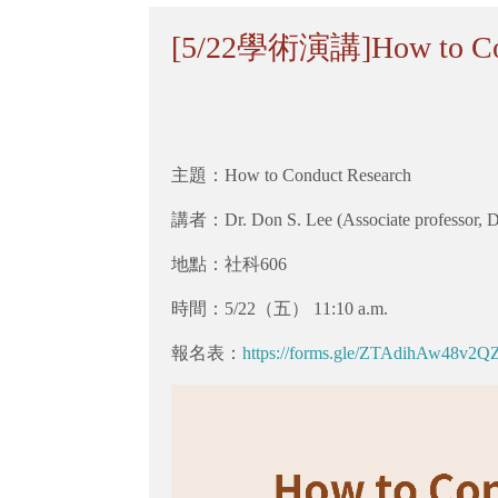
[5/22學術演講]How to Con
主題：How to Conduct Research
講者：Dr. Don S. Lee (Associate professor, Depa
地點：社科606
時間：5/22（五） 11:10 a.m.
報名表：
https://forms.gle/ZTAdihAw48v2Q