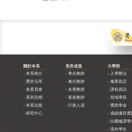
關於本系
系所成員
大學部
本系簡介
專任教師
入學辦法
歷史沿革
兼任教師
修業規定
各委員會
名譽教授
課程資訊
系所目標
客座教師
領域專長
本系法規
行政人員
獎助學金
研究中心
成績優良獎
出國修課學
境外學生