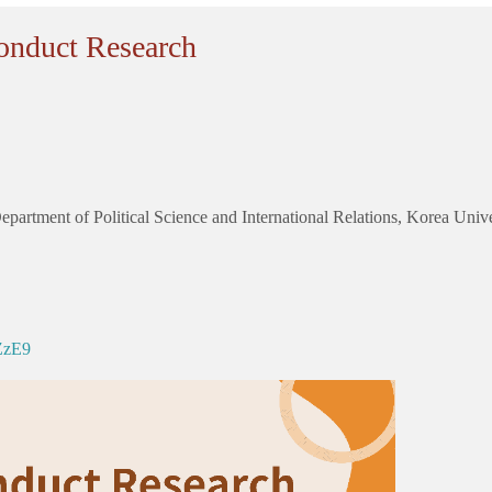
duct Research
rtment of Political Science and International Relations, Korea Univer
ZzE9