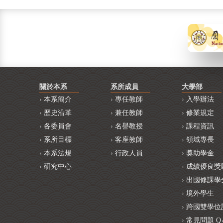
關於本系
系所成員
大學部
本系簡介
專任教師
入學辦法
歷史沿革
兼任教師
修業規定
各委員會
名譽教授
課程資訊
系所目標
客座教師
領域專長
本系法規
行政人員
獎助學金
研究中心
成績優良獎
出國修課學
境外學生
跨國雙學位
常見問題 Q