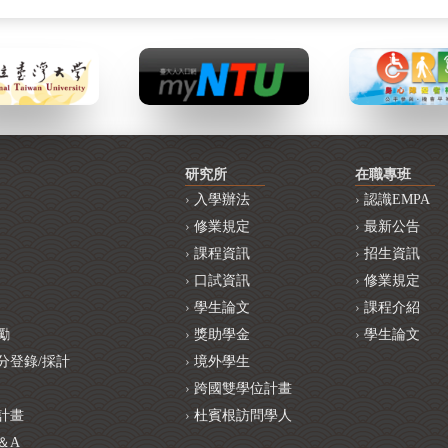
研究所
在職專班
入學辦法
認識EMPA
修業規定
最新公告
課程資訊
招生資訊
口試資訊
修業規定
學生論文
課程介紹
勵
獎助學金
學生論文
分登錄/採計
境外學生
跨國雙學位計畫
計畫
杜賓根訪問學人
＆A