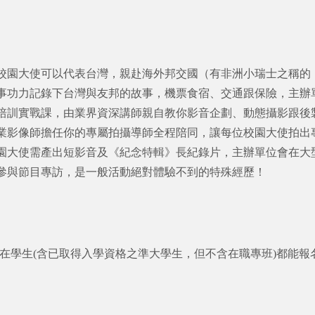
校園大使可以代表台灣，親赴海外邦交國（有非洲小瑞士之稱的
事功力記錄下台灣與友邦的故事，機票食宿、交通跟保險，主辦
培訓實戰課，由業界資深講師親自教你影音企劃、動態攝影跟後
業影像師擔任你的專屬拍攝導師全程陪同，讓每位校園大使拍出
園大使需產出短影音及《紀念特輯》長紀錄片，主辦單位會在大
參與節目專訪，是一般活動絕對體驗不到的特殊經歷！
究所在學生(含已取得入學資格之準大學生，但不含在職專班)都能報