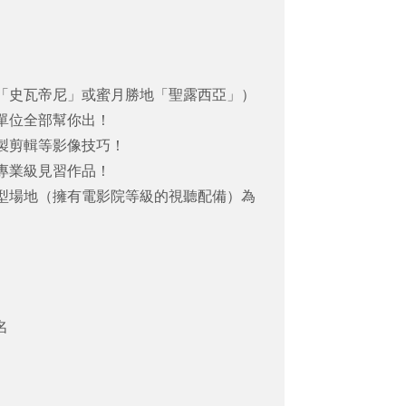
「史瓦帝尼」或蜜月勝地「聖露西亞」）
單位全部幫你出！
製剪輯等影像技巧！
專業級見習作品！
型場地（擁有電影院等級的視聽配備）為
名