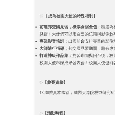
✨ 【
成為校園大使的特殊福利】
前進邦交國見習，機票食宿全包
：獲選為
見習！大使們可以用自己的鏡頭與影像敘
專業影音培訓
：出國前會安排專業的影像
大師隨行指導
：邦交國見習期間，將有專
打造神級作品集
：見習期間與回台後，校
校園大使舉辦成果發表會！校園大使也能
✨
【參賽資格】
18-30歲具本國籍，國內大專院校或研
✨
【活動時程】