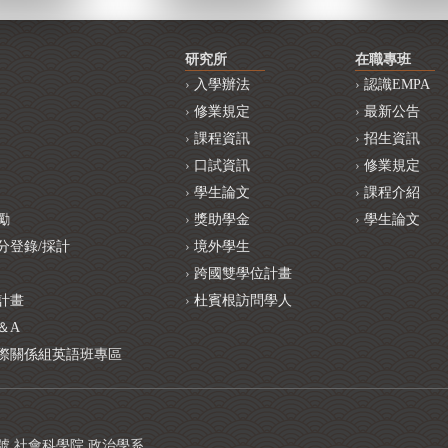
研究所
在職專班
入學辦法
認識EMPA
修業規定
最新公告
課程資訊
招生資訊
口試資訊
修業規定
學生論文
課程介紹
勵
獎助學金
學生論文
分登錄/採計
境外學生
跨國雙學位計畫
計畫
杜賓根訪問學人
＆A
際關係組英語班專區
1號 社會科學院 政治學系