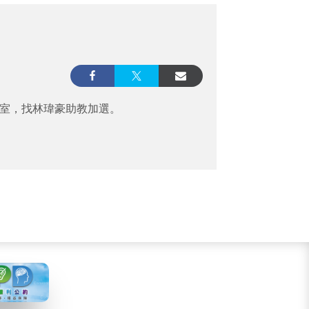
17室，找林瑋豪助教加選。