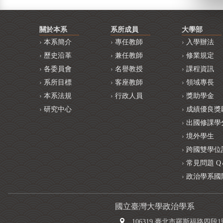
關於本系
系所成員
大學部
本系簡介
專任教師
入學辦法
歷史沿革
兼任教師
修業規定
各委員會
名譽教授
課程資訊
系所目標
客座教師
領域專長
本系法規
行政人員
獎助學金
研究中心
成績優良獎
出國修課學
境外學生
跨國雙學位
常見問題 Q
政治學系國
國立臺灣大學政治學系
106319 臺北市羅斯福路四段