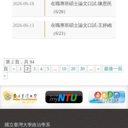
2026-06-18
在職專班碩士論文口試-陳恩民
（6/26）
2026-06-13
在職專班碩士論文口試-王婷緗
（6/23）
第 2 頁，共 94
頁
«
1
2
3
4
5
...
10
20
30
...
»
最後一頁
»
國立臺灣大學政治學系