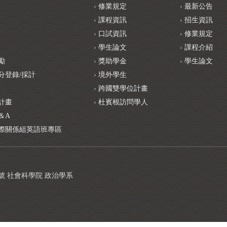
修業規定
最新公告
課程資訊
招生資訊
口試資訊
修業規定
學生論文
課程介紹
勵
獎助學金
學生論文
分登錄/採計
境外學生
跨國雙學位計畫
計畫
杜賓根訪問學人
＆A
際關係組英語班專區
1號 社會科學院 政治學系