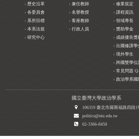
歷史沿革
兼任教師
修業規定
各委員會
名譽教授
課程資訊
系所目標
客座教師
領域專長
本系法規
行政人員
獎助學金
研究中心
成績優良獎
出國修課學
境外學生
跨國雙學位
常見問題 Q
政治學系國
國立臺灣大學政治學系
106319 臺北市羅斯福路四段
politics@ntu.edu.tw
02-3366-8450