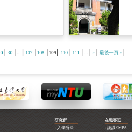
20
30
...
107
108
109
110
111
...
»
最後一頁 »
研究所
在職專班
入學辦法
認識EMPA