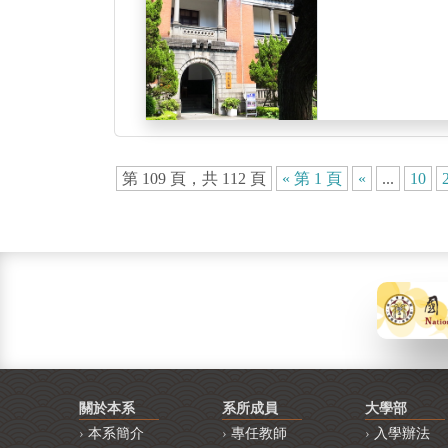
第 109 頁，共 112 頁
« 第 1 頁
«
...
10
關於本系
系所成員
大學部
本系簡介
專任教師
入學辦法