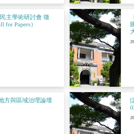
民主學術研討會 徵
 for Papers）
2
]地方與區域治理論壇
0
2