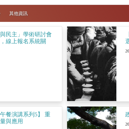
告
其他資訊
制與民主」學術研討會
滿，線上報名系統關
2
午餐演講系列5】 重
測量與應用
2