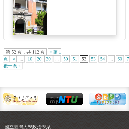
第 52 頁，共 112 頁
« 第 1
頁
«
...
10
20
30
...
50
51
52
53
54
...
60
7
後一頁 »
國立臺灣大學政治學系