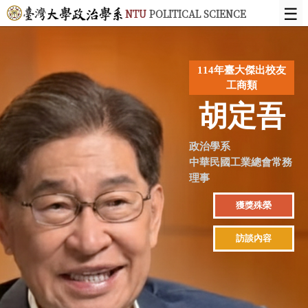
☰
NTU
POLITICAL SCIENCE
114年臺大傑出校友
工商類
胡定吾
政治學系
中華民國工業總會常務
理事
獲獎殊榮
訪談內容