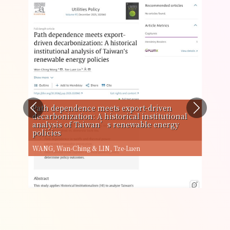
Path dependence meets export-driven
decarbonization: A historical institutional
Con
analysis of Taiwan’s renewable energy
Ele
policies
A L
WANG, Wan-Ching & LIN, Tze-Luen
Chan