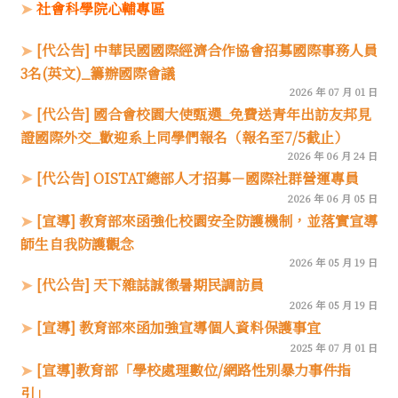
社會科學院心輔專區
[代公告] 中華民國國際經濟合作協會招募國際事務人員
3名(英文)_籌辦國際會議
2026 年 07 月 01 日
[代公告] 國合會校園大使甄選_免費送青年出訪友邦見
證國際外交_歡迎系上同學們報名（報名至7/5截止）
2026 年 06 月 24 日
[代公告] OISTAT總部人才招募－國際社群營運專員
2026 年 06 月 05 日
[宣導] 教育部來函強化校園安全防護機制，並落實宣導
師生自我防護觀念
2026 年 05 月 19 日
[代公告] 天下雜誌誠徵暑期民調訪員
2026 年 05 月 19 日
[宣導] 教育部來函加強宣導個人資料保護事宜
2025 年 07 月 01 日
[宣導]教育部「學校處理數位/網路性別暴力事件指
引」