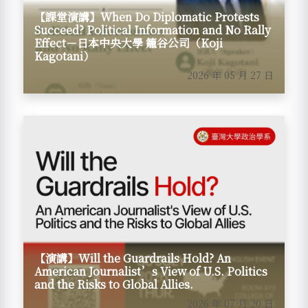
【課堂演講】When Do Diplomatic Protests
Succeed? Political Information and No Rally
Effect－日本中央大學 籠谷公司（Koji
Kagotani）
2026 年 05 月 27 日
【演講】Will the Guardrails Hold? An
American Journalist’s View of U.S. Politics
and the Risks to Global Allies.
2026 年 07 月 20 日