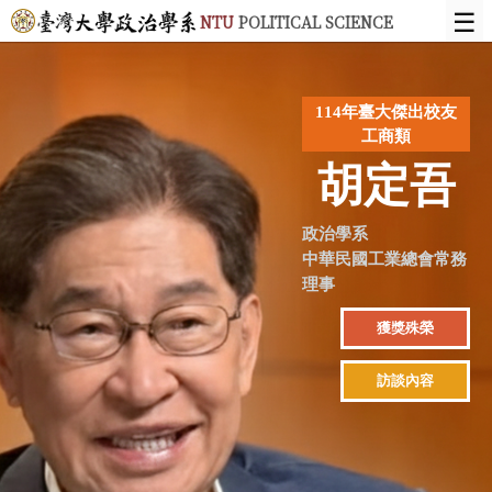
☰
NTU
POLITICAL SCIENCE
114年臺大傑出校友
工商類
胡定吾
政治學系
中華民國工業總會常務
理事
獲獎殊榮
訪談內容