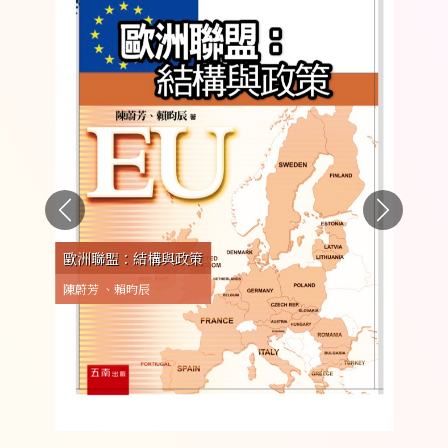
Fac
d
Tow
ts:
Tec
歐洲聯盟：結構與政策
Chin
陳蔚芳 、賴昀辰
Wu