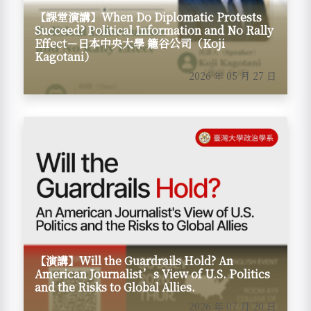
【課堂演講】When Do Diplomatic Protests
Succeed? Political Information and No Rally
Effect－日本中央大學 籠谷公司（Koji
Kagotani）
2026 年 05 月 27 日
【演講】Will the Guardrails Hold? An
American Journalist’s View of U.S. Politics
and the Risks to Global Allies.
2026 年 07 月 20 日