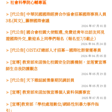
社會科學院心輔專區
[代公告] 中華民國國際經濟合作協會招募國際事務人員
3名(英文)_籌辦國際會議
2026 年 07 月 01 日
[代公告] 國合會校園大使甄選_免費送青年出訪友邦見
證國際外交_歡迎系上同學們報名（報名至7/5截止）
2026 年 06 月 24 日
[代公告] OISTAT總部人才招募－國際社群營運專員
2026 年 06 月 05 日
[宣導] 教育部來函強化校園安全防護機制，並落實宣導
師生自我防護觀念
2026 年 05 月 19 日
[代公告] 天下雜誌誠徵暑期民調訪員
2026 年 05 月 19 日
[宣導] 教育部來函加強宣導個人資料保護事宜
2025 年 07 月 01 日
[宣導]教育部「學校處理數位/網路性別暴力事件指
引」